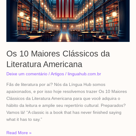
da
Literatura
Americana
Os 10 Maiores Clássicos da
Literatura Americana
Deixe um comentário
/
Artigos
/
linguahub.com.br
Fãs de literatura por aí? Nós da Língua Hub somos
apaixonados, e por isso hoje resolvemos trazer Os 10 Maiores
Clássicos da Literatura Americana para que você adquira o
hábito da leitura e amplie seu repertório cultural. Preparados?
Vamos lá! “A classic is a book that has never finished saying
what it has to say.”
Read More »