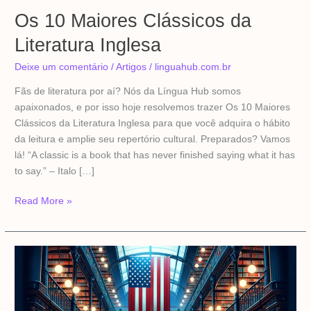
Os 10 Maiores Clássicos da
Literatura Inglesa
Deixe um comentário
/
Artigos
/
linguahub.com.br
Fãs de literatura por aí? Nós da Língua Hub somos
apaixonados, e por isso hoje resolvemos trazer Os 10 Maiores
Clássicos da Literatura Inglesa para que você adquira o hábito
da leitura e amplie seu repertório cultural. Preparados? Vamos
lá! “A classic is a book that has never finished saying what it has
to say.” – Italo […]
Read More »
Os
10
Maiores
Clássicos