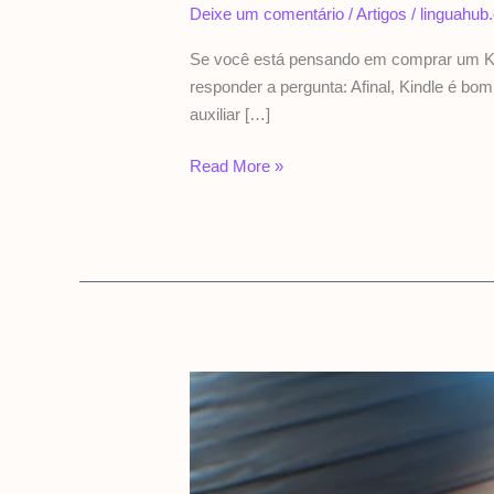
Deixe um comentário
/
Artigos
/
linguahub
Se você está pensando em comprar um Kind
responder a pergunta: Afinal, Kindle é bo
auxiliar […]
Read More »
Vale
a
pena
comprar