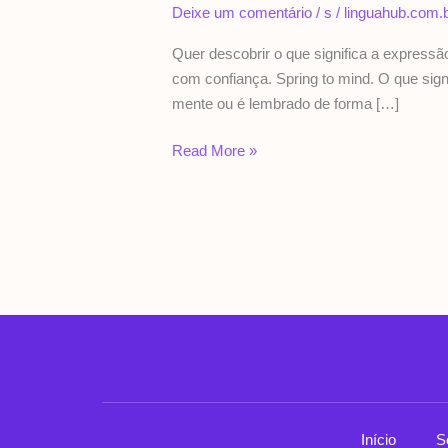
Deixe um comentário
/
s
/
linguahub.com.
Quer descobrir o que significa a expressã
com confiança. Spring to mind. O que sign
mente ou é lembrado de forma […]
Read More »
Início
S