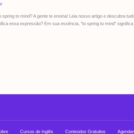
br
o spring to mind? A gente te ensina! Leia nosso artigo e descubra tu
ifica essa expressão? Em sua essência, “to spring to mind” signifi
obre
Cursos de Inglês
Conteúdos Gratuitos
Agendar 