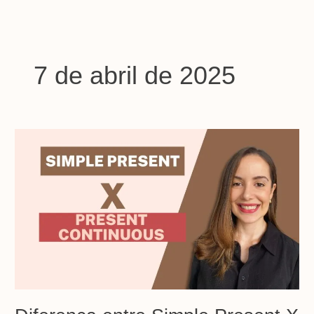
Ir
para
o
conteúdo
7 de abril de 2025
Diferença
entre
Simple
Present
X
Present
Continuous