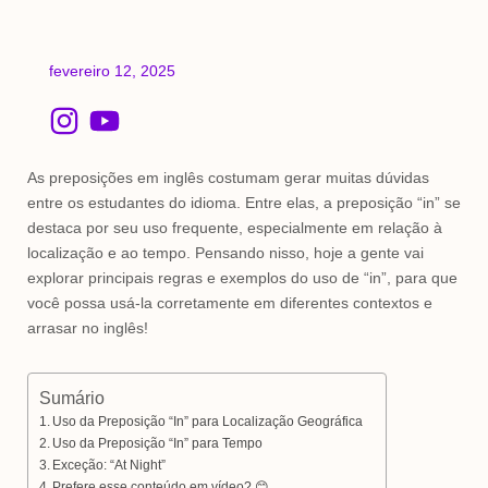
fevereiro 12, 2025
I
Y
n
o
s
u
As preposições em inglês costumam gerar muitas dúvidas
t
t
entre os estudantes do idioma. Entre elas, a preposição “in” se
destaca por seu uso frequente, especialmente em relação à
a
u
localização e ao tempo. Pensando nisso, hoje a gente vai
g
b
explorar principais regras e exemplos do uso de “in”, para que
r
e
você possa usá-la corretamente em diferentes contextos e
a
arrasar no inglês!
m
Sumário
Uso da Preposição “In” para Localização Geográfica
Uso da Preposição “In” para Tempo
Exceção: “At Night”
Prefere esse conteúdo em vídeo? 😊