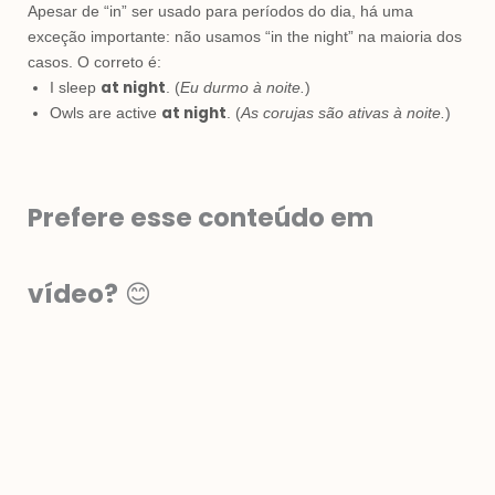
Apesar de “in” ser usado para períodos do dia, há uma
exceção importante: não usamos “in the night” na maioria dos
casos. O correto é:
at night
I sleep
. (
Eu durmo à noite.
)
at night
Owls are active
. (
As corujas são ativas à noite.
)
Prefere esse conteúdo em
vídeo?
😊