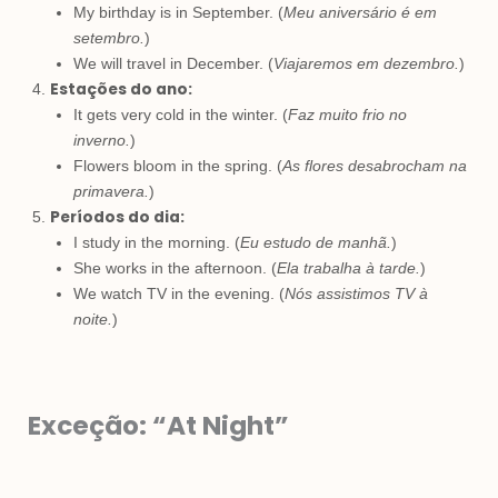
My birthday is in September. (
Meu aniversário é em
setembro.
)
We will travel in December. (
Viajaremos em dezembro.
)
Estações do ano:
It gets very cold in the winter. (
Faz muito frio no
inverno.
)
Flowers bloom in the spring. (
As flores desabrocham na
primavera.
)
Períodos do dia:
I study in the morning. (
Eu estudo de manhã.
)
She works in the afternoon. (
Ela trabalha à tarde.
)
We watch TV in the evening. (
Nós assistimos TV à
noite.
)
Exceção: “At Night”