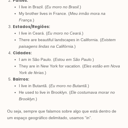
Países:
I live in Brazil. (
Eu moro no Brasil.
)
My brother lives in France. (
Meu irmão mora na
França.
)
Estados/Regiões:
I live in Ceará. (
Eu moro no Ceará.
)
There are beautiful landscapes in California. (
Existem
paisagens lindas na Califórnia.
)
Cidades:
I am in São Paulo. (
Estou em São Paulo.
)
They are in New York for vacation. (
Eles estão em Nova
York de férias.
)
Bairros:
I live in Butantã. (
Eu moro no Butantã.
)
He used to live in Brooklyn. (
Ele costumava morar no
Brooklyn.
)
Ou seja, sempre que falamos sobre algo que está dentro de
um espaço geográfico delimitado, usamos “in”.