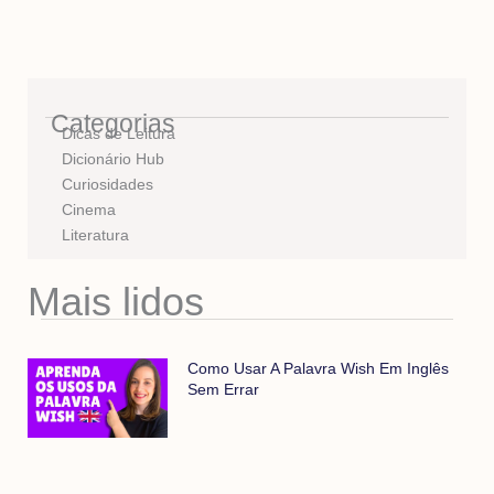
Categorias
Dicas de Leitura
Dicionário Hub
Curiosidades
Cinema
Literatura
Mais lidos
Como Usar A Palavra Wish Em Inglês
Sem Errar