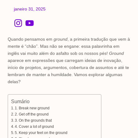
janeiro 31, 2025
I
Y
n
o
s
u
Quando pensamos em
ground
, a primeira tradução que vem à
t
t
mente é “chão”. Mas não se engane: essa palavrinha em
inglês vai muito além do asfalto sob os nossos pés!
Ground
a
u
aparece em expressões que carregam ideias de inovação,
g
b
início de projetos, argumentos, cobertura de assuntos e até te
r
e
lembram de manter a humildade. Vamos explorar algumas
a
delas?
m
Sumário
1. Break new ground
2. Get off the ground
3. On the grounds that
4. Cover a lot of ground
5. Keep your feet on the ground