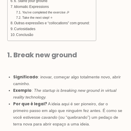
6. Stand your ground
Idiomatic Expressions
You’ve completed the exercise 🎉
Take the next step! ⭐
Outras expressões e “collocations” com ground:
Curiosidades
Conclusão
1. Break new ground
Significado
: inovar, começar algo totalmente novo, abrir
caminho.
Exemplo
:
The startup is breaking new ground in virtual
reality technology.
Por que é legal?
A ideia aqui é ser pioneiro, dar o
primeiro passo em algo que ninguém fez antes. É como se
você estivesse
cavando
(ou “quebrando”) um pedaço de
terra nova para abrir espaço a uma ideia.