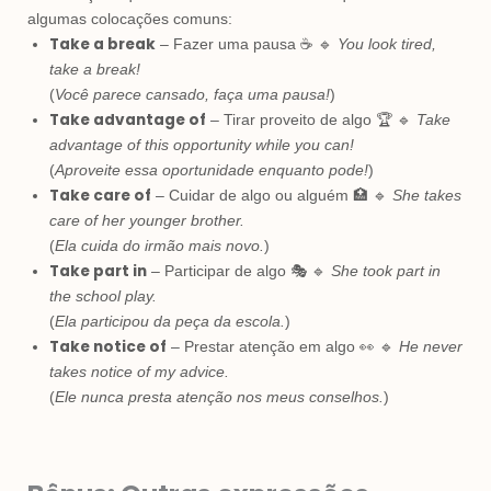
algumas colocações comuns:
Take a break
– Fazer uma pausa ☕ 🔹
You look tired,
take a break!
(
Você parece cansado, faça uma pausa!
)
Take advantage of
– Tirar proveito de algo 🏆 🔹
Take
advantage of this opportunity while you can!
(
Aproveite essa oportunidade enquanto pode!
)
Take care of
– Cuidar de algo ou alguém 🏥 🔹
She takes
care of her younger brother.
(
Ela cuida do irmão mais novo.
)
Take part in
– Participar de algo 🎭 🔹
She took part in
the school play.
(
Ela participou da peça da escola.
)
Take notice of
– Prestar atenção em algo 👀 🔹
He never
takes notice of my advice.
(
Ele nunca presta atenção nos meus conselhos.
)