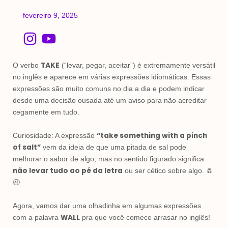
fevereiro 9, 2025
I
Y
n
o
s
u
TAKE
O verbo
(“levar, pegar, aceitar”) é extremamente versátil
t
t
no inglês e aparece em várias expressões idiomáticas. Essas
expressões são muito comuns no dia a dia e podem indicar
a
u
desde uma decisão ousada até um aviso para não acreditar
g
b
cegamente em tudo.
r
e
a
“take something with a pinch
Curiosidade: A expressão
of salt”
vem da ideia de que uma pitada de sal pode
m
melhorar o sabor de algo, mas no sentido figurado significa
não levar tudo ao pé da letra
ou ser cético sobre algo. 🧂
😉
Agora, vamos dar uma olhadinha em algumas expressões
WALL
com a palavra
pra que você comece arrasar no inglês!