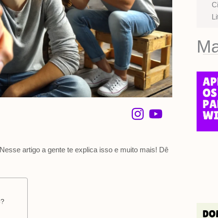
C
Li
Ma
I
Y
n
o
s
u
esse artigo a gente te explica isso e muito mais! Dê
t
t
a
u
g
b
r
e
o?
a