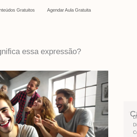
nteúdos Gratuitos
Agendar Aula Gratuita
gnifica essa expressão?
C
D
D
C