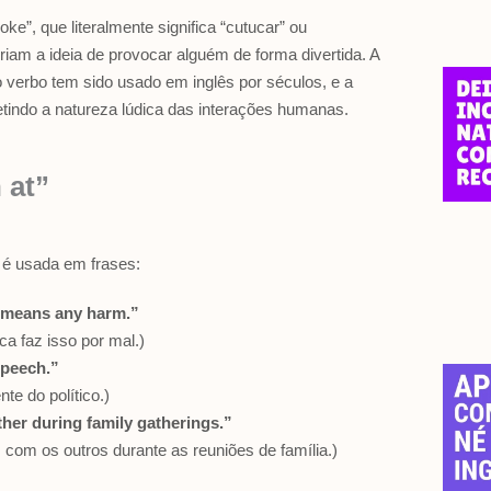
ke”, que literalmente significa “cutucar” ou
 criam a ideia de provocar alguém de forma divertida. A
 verbo tem sido usado em inglês por séculos, e a
etindo a natureza lúdica das interações humanas.
 at”
 é usada em frases:
er means any harm.”
ca faz isso por mal.)
speech.”
e do político.)
ther during family gatherings.”
om os outros durante as reuniões de família.)