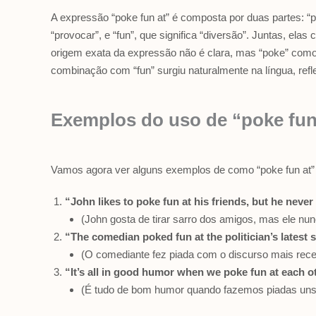
A expressão “poke fun at” é composta por duas partes: “po
“provocar”, e “fun”, que significa “diversão”. Juntas, elas
origem exata da expressão não é clara, mas “poke” como
combinação com “fun” surgiu naturalmente na língua, refl
Exemplos do uso de “poke fun
Vamos agora ver alguns exemplos de como “poke fun at”
“John likes to poke fun at his friends, but he nev
(John gosta de tirar sarro dos amigos, mas ele nun
“The comedian poked fun at the politician’s latest 
(O comediante fez piada com o discurso mais recent
“It’s all in good humor when we poke fun at each o
(É tudo de bom humor quando fazemos piadas uns c