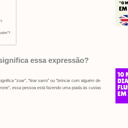
m
”?
lguém”?
significa essa expressão?
gnifica “zoar”, “tirar sarro” ou “brincar com alguém de
eone”, essa pessoa está fazendo uma piada às custas