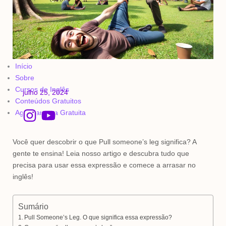
Início
Sobre
Cursos de Inglês
julho 25, 2024
Conteúdos Gratuitos
I
Y
Agendar Aula Gratuita
n
o
s
u
Você quer descobrir o que Pull someone’s leg significa? A
t
t
gente te ensina! Leia nosso artigo e descubra tudo que
precisa para usar essa expressão e comece a arrasar no
a
u
inglês!
g
b
r
e
Sumário
a
Pull Someone’s Leg. O que significa essa expressão?