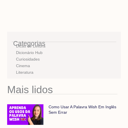
Categorias
Dicas de Leitura
Dicionário Hub
Curiosidades
Cinema
Literatura
Mais lidos
Como Usar A Palavra Wish Em Inglês
Sem Errar