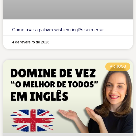
Como usar a palavra wish em inglês sem errar
4 de fevereiro de 2026
ARTIGOS