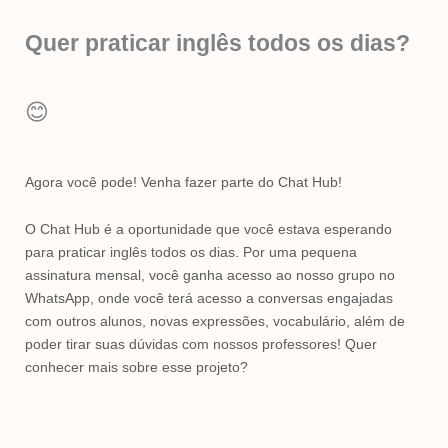
Quer praticar inglês todos os dias?
😊
Agora você pode! Venha fazer parte do Chat Hub!
O Chat Hub é a oportunidade que você estava esperando
para praticar inglês todos os dias. Por uma pequena
assinatura mensal, você ganha acesso ao nosso grupo no
WhatsApp, onde você terá acesso a conversas engajadas
com outros alunos, novas expressões, vocabulário, além de
poder tirar suas dúvidas com nossos professores! Quer
conhecer mais sobre esse projeto?