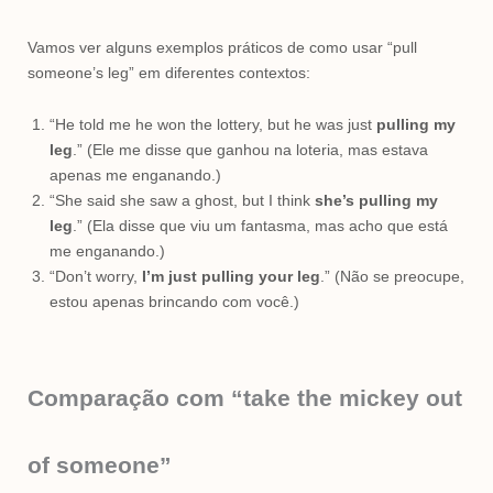
Vamos ver alguns exemplos práticos de como usar “pull
someone’s leg” em diferentes contextos:
“He told me he won the lottery, but he was just
pulling my
leg
.” (Ele me disse que ganhou na loteria, mas estava
apenas me enganando.)
“She said she saw a ghost, but I think
she’s pulling my
leg
.” (Ela disse que viu um fantasma, mas acho que está
me enganando.)
“Don’t worry,
I’m just pulling your leg
.” (Não se preocupe,
estou apenas brincando com você.)
Comparação com “take the mickey out
of someone”