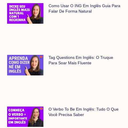
Como Usar O ING Em Inglês Guia Para
Falar De Forma Natural
Tag Questions Em Inglês: O Truque
Para Soar Mais Fluente
O Verbo To Be Em Inglês: Tudo O Que
Você Precisa Saber