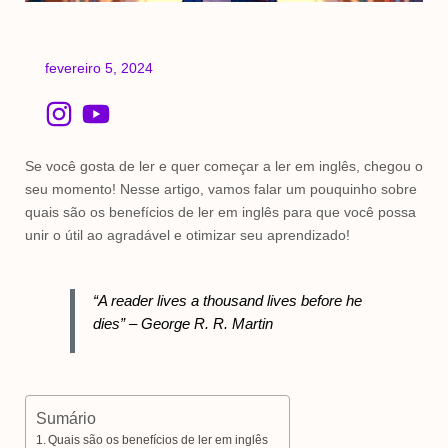
fevereiro 5, 2024
I
Y
n
o
s
u
Se você gosta de ler e quer começar a ler em inglês, chegou o
t
t
seu momento! Nesse artigo, vamos falar um pouquinho sobre
quais são os benefícios de ler em inglês para que você possa
a
u
unir o útil ao agradável e otimizar seu aprendizado!
g
b
r
e
“A reader lives a thousand lives before he
a
dies” – George R. R. Martin
m
Sumário
Quais são os benefícios de ler em inglês