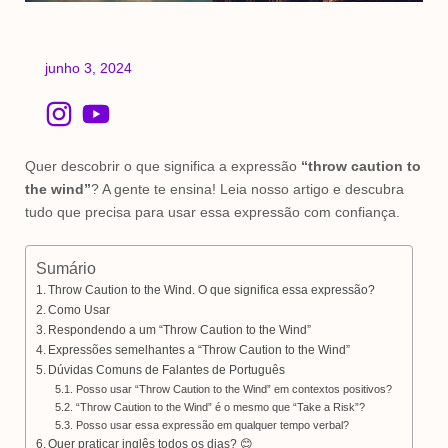
junho 3, 2024
I
Y
n
o
s
u
Quer descobrir o que significa a expressão
“throw caution to
t
t
the wind”
? A gente te ensina! Leia nosso artigo e descubra
tudo que precisa para usar essa expressão com confiança.
a
u
g
b
Sumário
r
e
Throw Caution to the Wind. O que significa essa expressão?
a
Como Usar
m
Respondendo a um “Throw Caution to the Wind”
Expressões semelhantes a “Throw Caution to the Wind”
Dúvidas Comuns de Falantes de Português
Posso usar “Throw Caution to the Wind” em contextos positivos?
“Throw Caution to the Wind” é o mesmo que “Take a Risk”?
Posso usar essa expressão em qualquer tempo verbal?
Quer praticar inglês todos os dias? 😊