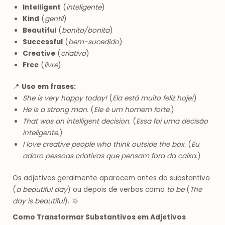
Intelligent
(
inteligente
)
Kind
(
gentil
)
Beautiful
(
bonito/bonita
)
Successful
(
bem-sucedido
)
Creative
(
criativo
)
Free
(
livre
)
📍
Uso em frases:
She is very happy today!
(
Ela está muito feliz hoje!
)
He is a strong man.
(
Ele é um homem forte.
)
That was an intelligent decision.
(
Essa foi uma decisão
inteligente.
)
I love creative people who think outside the box.
(
Eu
adoro pessoas criativas que pensam fora da caixa.
)
Os adjetivos geralmente aparecem antes do substantivo
(
a beautiful day
) ou depois de verbos como
to be
(
The
day is beautiful
). 🌞
Como Transformar Substantivos em Adjetivos