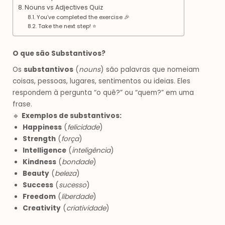
Nouns vs Adjectives Quiz
You’ve completed the exercise 🎉
Take the next step! ⭐
O que são Substantivos?
Os
substantivos
(
nouns
) são palavras que nomeiam
coisas, pessoas, lugares, sentimentos ou ideias. Eles
respondem à pergunta “o quê?” ou “quem?” em uma
frase.
🔹
Exemplos de substantivos:
Happiness
(
felicidade
)
Strength
(
força
)
Intelligence
(
inteligência
)
Kindness
(
bondade
)
Beauty
(
beleza
)
Success
(
sucesso
)
Freedom
(
liberdade
)
Creativity
(
criatividade
)