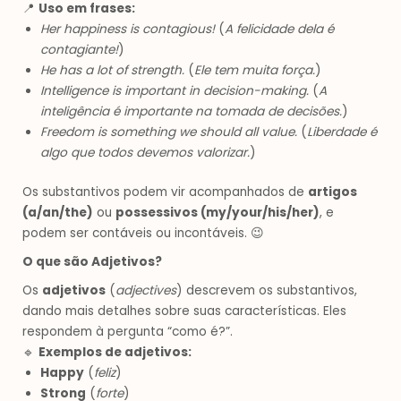
📍
Uso em frases:
Her happiness is contagious!
(
A felicidade dela é
contagiante!
)
He has a lot of strength.
(
Ele tem muita força.
)
Intelligence is important in decision-making.
(
A
inteligência é importante na tomada de decisões.
)
Freedom is something we should all value.
(
Liberdade é
algo que todos devemos valorizar.
)
Os substantivos podem vir acompanhados de
artigos
(a/an/the)
ou
possessivos (my/your/his/her)
, e
podem ser contáveis ou incontáveis. 😉
O que são Adjetivos?
Os
adjetivos
(
adjectives
) descrevem os substantivos,
dando mais detalhes sobre suas características. Eles
respondem à pergunta “como é?”.
🔹
Exemplos de adjetivos:
Happy
(
feliz
)
Strong
(
forte
)