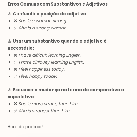
Erros Comuns com Substantivos e Adjetivos
⚠️
Confundir a posição do adjetivo:
❌
She is a woman strong.
✅
She is a strong woman.
⚠️
Usar um substantivo quando o adjetivo é
necessário:
❌
I have difficult learning English.
✅
I have difficulty learning English.
❌
I feel happiness today.
✅
I feel happy today.
⚠️
Esquecer a mudança na forma do comparativo e
superlativo:
❌
She is more strong than him.
✅
She is stronger than him.
Hora de praticar!