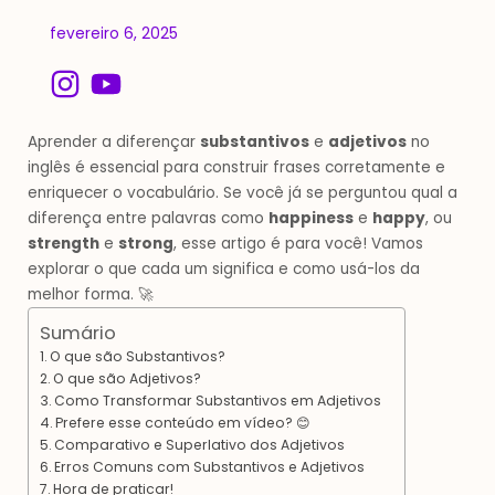
fevereiro 6, 2025
I
Y
n
o
s
u
Aprender a diferençar
substantivos
e
adjetivos
no
t
t
inglês é essencial para construir frases corretamente e
enriquecer o vocabulário. Se você já se perguntou qual a
a
u
diferença entre palavras como
happiness
e
happy
, ou
g
b
strength
e
strong
, esse artigo é para você! Vamos
r
e
explorar o que cada um significa e como usá-los da
a
melhor forma. 🚀
m
Sumário
O que são Substantivos?
O que são Adjetivos?
Como Transformar Substantivos em Adjetivos
Prefere esse conteúdo em vídeo? 😊
Comparativo e Superlativo dos Adjetivos
Erros Comuns com Substantivos e Adjetivos
Hora de praticar!